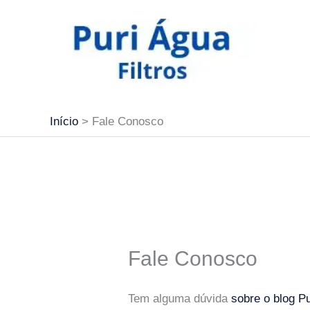
Ir
para
o
conteúdo
Início
Fale Conosco
Fale Conosco
Tem alguma dúvida
sobre o blog Pu